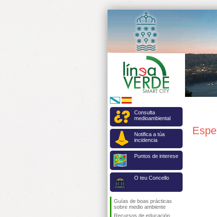
Consulta
medioambiental
Espe
Notifica a túa
incidencia
Puntos de interese
O teu Concello
Guías de boas prácticas
sobre medio ambiente
Recursos de educación