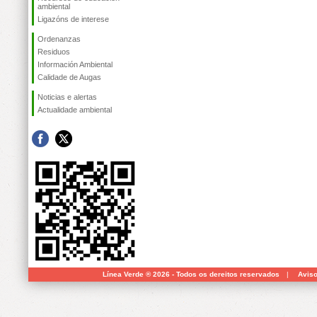
ambiental
Ligazóns de interese
Ordenanzas
Residuos
Información Ambiental
Calidade de Augas
Noticias e alertas
Actualidade ambiental
Línea Verde ® 2026 - Todos os dereitos reservados
|
Aviso