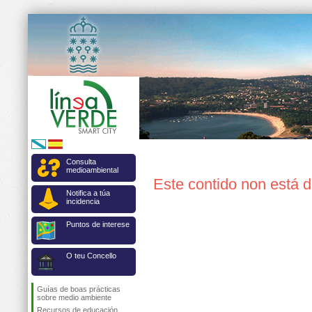
Consulta
medioambiental
Este contido non está 
Notifica a túa
incidencia
Puntos de interese
O teu Concello
Guías de boas prácticas
sobre medio ambiente
Recursos de educación