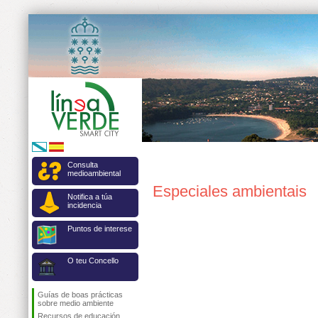
Consulta
medioambiental
Especiales ambientais
Notifica a túa
incidencia
Puntos de interese
O teu Concello
Guías de boas prácticas
sobre medio ambiente
Recursos de educación