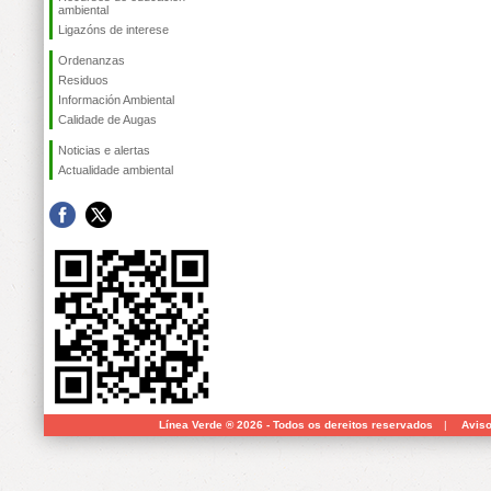
ambiental
Ligazóns de interese
Ordenanzas
Residuos
Información Ambiental
Calidade de Augas
Noticias e alertas
Actualidade ambiental
Línea Verde ® 2026 - Todos os dereitos reservados
|
Aviso