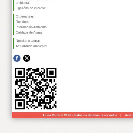
ambiental
Ligazóns de interese
Ordenanzas
Residuos
Información Ambiental
Calidade de Augas
Noticias e alertas
Actualidade ambiental
Línea Verde ® 2026 - Todos os dereitos reservados
|
Aviso