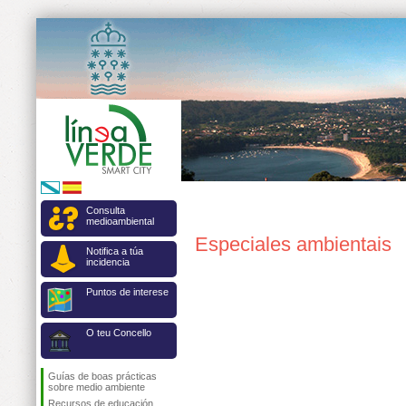
Consulta
medioambiental
Especiales ambientais
Notifica a túa
incidencia
Puntos de interese
O teu Concello
Guías de boas prácticas
sobre medio ambiente
Recursos de educación