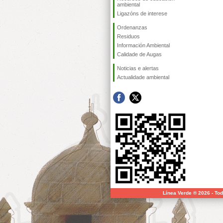
ambiental
Ligazóns de interese
Ordenanzas
Residuos
Información Ambiental
Calidade de Augas
Noticias e alertas
Actualidade ambiental
Línea Verde ® 2026 - To