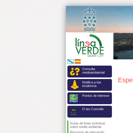
Consulta
medioambiental
Espe
Notifica a túa
incidencia
Puntos de interese
O teu Concello
Guías de boas prácticas
sobre medio ambiente
Recursos de educación