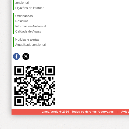
ambiental
Ligazóns de interese
Ordenanzas
Residuos
Información Ambiental
Calidade de Augas
Noticias e alertas
Actualidade ambiental
Línea Verde ® 2026 - Todos os dereitos reservados
|
Aviso