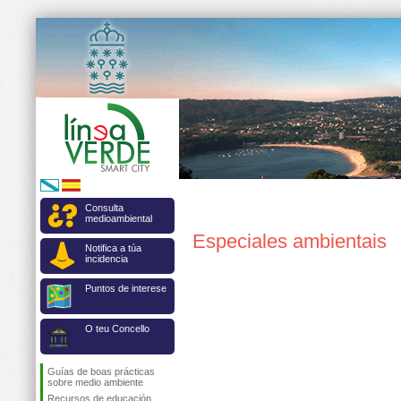
Consulta
medioambiental
Especiales ambientais
Notifica a túa
incidencia
Puntos de interese
O teu Concello
Guías de boas prácticas
sobre medio ambiente
Recursos de educación