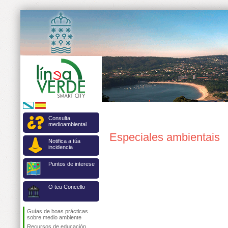
Consulta
medioambiental
Especiales ambientais
Notifica a túa
incidencia
Puntos de interese
O teu Concello
Guías de boas prácticas
sobre medio ambiente
Recursos de educación