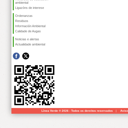
ambiental
Ligazóns de interese
Ordenanzas
Residuos
Información Ambiental
Calidade de Augas
Noticias e alertas
Actualidade ambiental
Línea Verde ® 2026 - Todos os dereitos reservados
|
Aviso